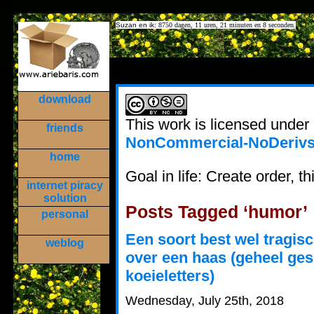
Suzan en ik:
8750 dagen, 11 uren, 21 minuten en 8 seconden.
download
This work is licensed under
friends
NonCommercial-NoDerivs 
home
Goal in life: Create order, thi
internet piracy
solution
Posts Tagged ‘humor’
personal
Een soort best wel tragisc
weblog
over een haas (geheel ge
koeieletters)
Wednesday, July 25th, 2018