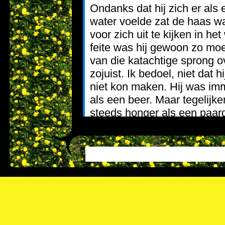
Ondanks dat hij zich er als e
water voelde zat de haas w
voor zich uit te kijken in het
feite was hij gewoon zo mo
van die katachtige sprong o
zojuist. Ik bedoel, niet dat h
niet kon maken. Hij was imm
als een beer. Maar tegelijker
steeds honger als een paard
wel als een struisvogel zijn
steken, maar het feit was dat
gras verdroogd was, ook in 
de andere kant van de sloot.
zich een domme gans dat hij
tevoren bedacht had.
Dus daar zat hij dan. Precies
een aap met zeven koters en